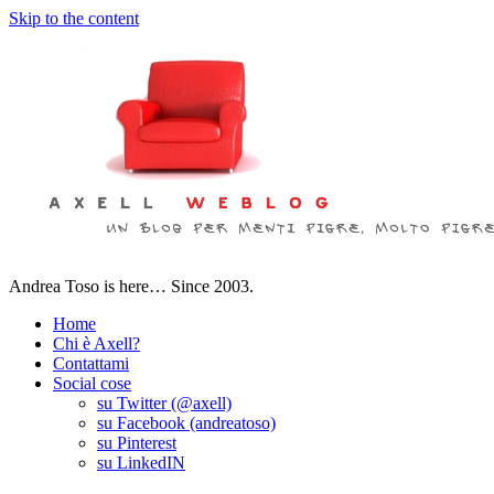
Skip to the content
Andrea Toso is here… Since 2003.
Home
Chi è Axell?
Contattami
Social cose
su Twitter (@axell)
su Facebook (andreatoso)
su Pinterest
su LinkedIN