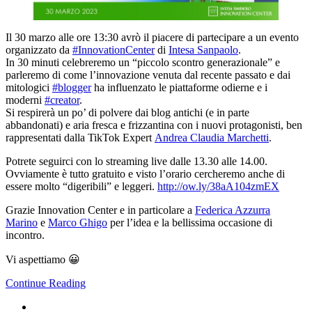
Il 30 marzo alle ore 13:30 avrò il piacere di partecipare a un evento
organizzato da
#InnovationCenter
di
Intesa Sanpaolo
.
In 30 minuti celebreremo un “piccolo scontro generazionale” e
parleremo di come l’innovazione venuta dal recente passato e dai
mitologici
#blogger
ha influenzato le piattaforme odierne e i
moderni
#creator
.
Si respirerà un po’ di polvere dai blog antichi (e in parte
abbandonati) e aria fresca e frizzantina con i nuovi protagonisti, ben
rappresentati dalla TikTok Expert
Andrea Claudia Marchetti
.
Potrete seguirci con lo streaming live dalle 13.30 alle 14.00.
Ovviamente è tutto gratuito e visto l’orario cercheremo anche di
essere molto “digeribili” e leggeri.
http://ow.ly/38aA104zmEX
Grazie Innovation Center e in particolare a
Federica Azzurra
Marino
e
Marco Ghigo
per l’idea e la bellissima occasione di
incontro.
Vi aspettiamo 😀
Continue Reading