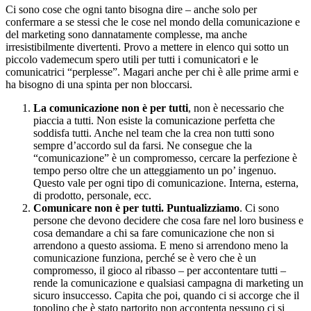
Ci sono cose che ogni tanto bisogna dire – anche solo per
confermare a se stessi che le cose nel mondo della comunicazione e
del marketing sono dannatamente complesse, ma anche
irresistibilmente divertenti. Provo a mettere in elenco qui sotto un
piccolo vademecum spero utili per tutti i comunicatori e le
comunicatrici “perplesse”. Magari anche per chi è alle prime armi e
ha bisogno di una spinta per non bloccarsi.
La comunicazione non è per tutti
, non è necessario che
piaccia a tutti. Non esiste la comunicazione perfetta che
soddisfa tutti. Anche nel team che la crea non tutti sono
sempre d’accordo sul da farsi. Ne consegue che la
“comunicazione” è un compromesso, cercare la perfezione è
tempo perso oltre che un atteggiamento un po’ ingenuo.
Questo vale per ogni tipo di comunicazione. Interna, esterna,
di prodotto, personale, ecc.
Comunicare non è per tutti. Puntualizziamo
. Ci sono
persone che devono decidere che cosa fare nel loro business e
cosa demandare a chi sa fare comunicazione che non si
arrendono a questo assioma. E meno si arrendono meno la
comunicazione funziona, perché se è vero che è un
compromesso, il gioco al ribasso – per accontentare tutti –
rende la comunicazione e qualsiasi campagna di marketing un
sicuro insuccesso. Capita che poi, quando ci si accorge che il
topolino che è stato partorito non accontenta nessuno ci si