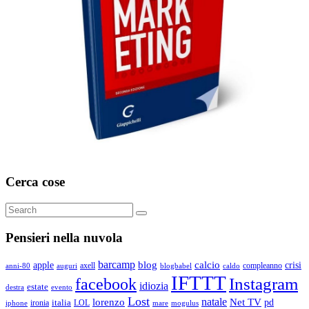
Cerca cose
Search
Search
for:
Pensieri nella nuvola
barcamp
blog
calcio
apple
crisi
axell
compleanno
auguri
blogbabel
anni-80
caldo
IFTTT
Instagram
facebook
idiozia
estate
destra
evento
Lost
natale
lorenzo
Net TV
pd
ironia
italia
LOL
mogulus
iphone
mare