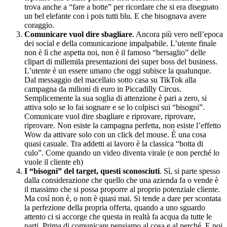
trova anche a “fare a botte” per ricordare che si era disegnato
un bel elefante con i pois tutti blu. E che bisognava avere
coraggio.
Comunicare vuol dire sbagliare
. Ancora più vero nell’epoca
dei social e della comunicazione impalpabile. L’utente finale
non è lì che aspetta noi, non è il famoso “bersaglio” delle
clipart di millemila presentazioni dei super boss del business.
L’utente è un essere umano che oggi subisce la qualunque.
Dal messaggio del macellaio sotto casa su TikTok alla
campagna da milioni di euro in Piccadilly Circus.
Semplicemente la sua soglia di attenzione è pari a zero, si
attiva solo se lo fai sognare e se lo colpisci sui “bisogni”.
Comunicare vuol dire sbagliare e riprovare, riprovare,
riprovare. Non esiste la campagna perfetta, non esiste l’effetto
Wow da attivare solo con un click del mouse. È una cosa
quasi casuale. Tra addetti ai lavoro è la classica “botta di
culo”. Come quando un video diventa virale (e non perché lo
vuole il cliente eh)
I “bisogni” del target, questi sconosciuti
. Sì, si parte spesso
dalla considerazione che quello che una azienda fa o vende è
il massimo che si possa proporre al proprio potenziale cliente.
Ma così non è, o non è quasi mai. Si tende a dare per scontata
la perfezione della propria offerta, quando a uno sguardo
attento ci si accorge che questa in realtà fa acqua da tutte le
parti. Prima di comunicare pensiamo al cosa e al perché. E poi