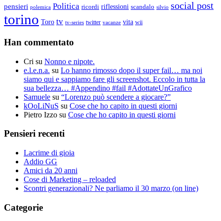
social post
Politica
pensieri
riflessioni
ricordi
scandalo
polemica
silvio
torino
tv
Toro
vita
twitter
wii
vacanze
tv-series
Han commentato
Cri
su
Nonno e nipote.
e.l.e.n.a.
su
Lo hanno rimosso dopo il super fail… ma noi
siamo qui e sappiamo fare gli screenshot. Eccolo in tutta la
sua bellezza… #Appendino #fail #AdottateUnGrafico
Samuele
su
“Lorenzo può scendere a giocare?”
kOoLiNuS
su
Cose che ho capito in questi giorni
Pietro Izzo
su
Cose che ho capito in questi giorni
Pensieri recenti
Lacrime di gioia
Addio GG
Amici da 20 anni
Cose di Marketing – reloaded
Scontri generazionali? Ne parliamo il 30 marzo (on line)
Categorie