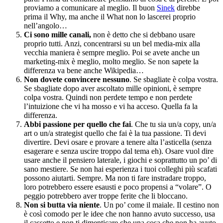
proviamo a comunicare al meglio. Il buon
Sinek
direbbe
prima il Why, ma anche il What non lo lascerei proprio
nell’angolo…
Ci sono mille canali,
non è detto che si debbano usare
proprio tutti. Anzi, concentrarsi su un bel media-mix alla
vecchia maniera è sempre meglio. Poi se avete anche un
marketing-mix è meglio, molto meglio. Se non sapete la
differenza va bene anche Wikipedia…
Non dovete convincere nessuno
. Se sbagliate è colpa vostra.
Se sbagliate dopo aver ascoltato mille opinioni, è sempre
colpa vostra. Quindi non perdete tempo e non perdete
l’intuizione che vi ha mosso e vi ha acceso. Quella fa la
differenza.
Abbi passione per quello che fai
. Che tu sia un/a copy, un/a
art o un/a strategist quello che fai è la tua passione. Ti devi
divertire. Devi osare e provare a tenere alta l’asticella (senza
esagerare e senza uscire troppo dal tema eh). Osare vuol dire
usare anche il pensiero laterale, i giochi e soprattutto un po’ di
sano mestiere. Se non hai esperienza i tuoi colleghi più scafati
possono aiutarti. Sempre. Ma non ti fare instradare troppo,
loro potrebbero essere esausti e poco propensi a “volare”. O
peggio potrebbero aver troppe ferite che li bloccano.
Non si butta via niente
. Un po’ come il maiale. Il cestino non
è così comodo per le idee che non hanno avuto successo, usa
il cassetto e non ti dimenticare che una cosa che non ha avuto