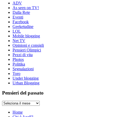
ADV
As seen on TV!
Dalla Rete
Eventi
Facebook
Geeketudine
LOL
Mobile blogging
Net TV
Opinioni e consigli
Pensieri Olimpici
Pezzi di vita
Photos
Politika
Segnalazioni
Toro
Under blogging
Urban Blogging
Pensieri del passato
Pensieri
del
passato
Home
Chi è Axell?